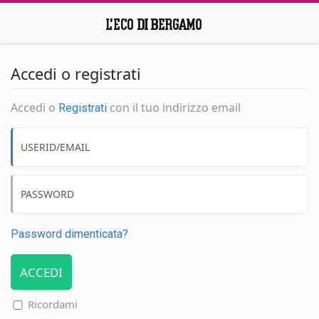
Accedi o registrati
Accedi o
con il tuo indirizzo email
Registrati
USERID/EMAIL
PASSWORD
Password dimenticata?
ACCEDI
Ricordami