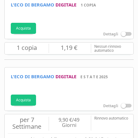
L'ECO DI BERGAMO
DIGITALE
1 COPIA
Acquista
Dettagli
1 copia
1,19 €
Nessun rinnovo
automatico
L'ECO DI BERGAMO
DIGITALE
E S T A T E 2025
Acquista
Dettagli
per 7
Rinnovo automatico
9,90 €/49
Giorni
Settimane