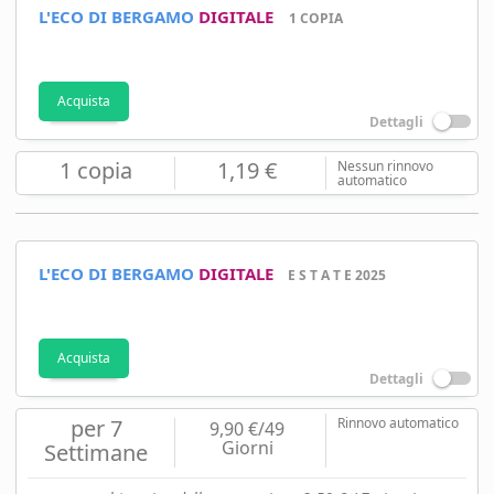
L'ECO DI BERGAMO
DIGITALE
1 COPIA
Acquista
Dettagli
1 copia
1,19 €
Nessun rinnovo
automatico
L'ECO DI BERGAMO
DIGITALE
E S T A T E 2025
Acquista
Dettagli
per 7
Rinnovo automatico
9,90 €/49
Giorni
Settimane