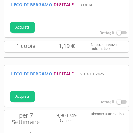
L'ECO DI BERGAMO
DIGITALE
1 COPIA
Acquista
Dettagli
1 copia
1,19 €
Nessun rinnovo
automatico
L'ECO DI BERGAMO
DIGITALE
E S T A T E 2025
Acquista
Dettagli
per 7
Rinnovo automatico
9,90 €/49
Giorni
Settimane